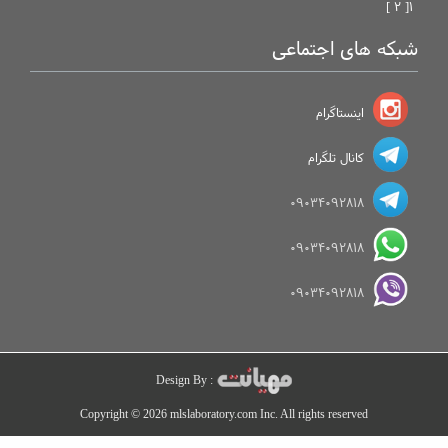
[ 2 ]
1
شبکه های اجتماعی
اینستاگرام
کانال تلگرام
09034092818
09034092818
09034092818
Design By :
Copyright © 2026 mlslaboratory.com Inc. All rights reserved