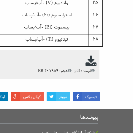
25
وانادیوم
(V)
-آب/پساب
26
استرانسیوم
(Sr)
-آب/پساب
27
بیسموت
(Bi)
-آب/پساب
28
تیتانیوم
(Ti)
-آب/پساب
فرمت : pdf
حجم :40.7959 KB
فیسبوک
توییتر
گوگل پلاس
لین
پیونـدها
شبکه آزمایشگاهی فناوری های راهبردی