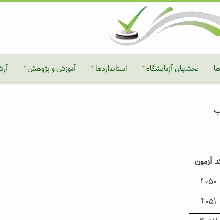
ها
بخشهای آزمایشگاه
استانداردها
آموزش و پژوهش
آرش
ب
د
آزمون
4050
4051