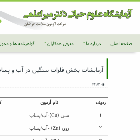
صفحه اصلی
درباره ما
معرفی همکاران
گواهینامه ها و مجوز
آزمایشات بخش فلزات سنگین در آب و پسا
4382
رديف
نام
آزمون
ك
1
مس
(Cu)
-آب/پساب
2
روی
(Zn)
-آب/پساب