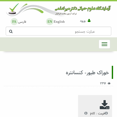
ورود
English
فارسی
FA
EN
خوراک طیور- کنسانتره
2496
فرمت : pdf